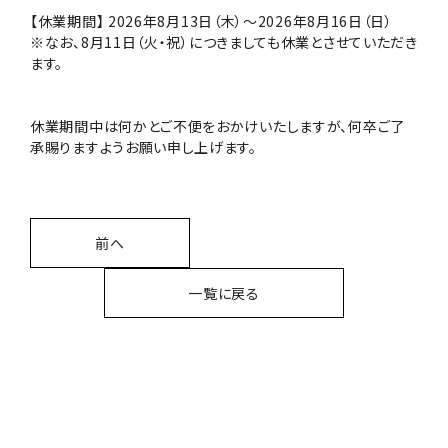
【休業期間】
2026
年
8
月
13
日（木）～
2026
年
8
月
16
日（日）
※
なお、
8
月
11
日（火・祝）につきましても休業とさせていただき
ます。
休業期間中は何かとご不便をおかけいたしますが、何卒ご了
承賜りますようお願い申し上げます。
前へ
一覧に戻る